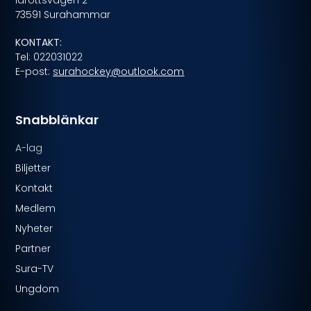
Idrottsvägen 2
73591 Surahammar
KONTAKT:
Tel: 022031022
E-post:
surahockey@outlook.com
Snabblänkar
A-lag
Biljetter
Kontakt
Medlem
Nyheter
Partner
Sura-TV
Ungdom