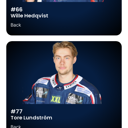
#66
Wille Hedqvist
Back
#77
Tore Lundström
Back