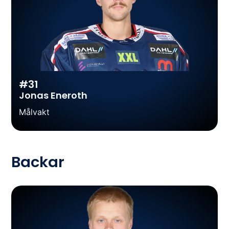
#31
Jonas Eneroth
Målvakt
Backar