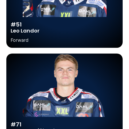
#51
Leo Landor
Forward
#71