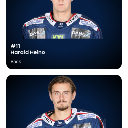
#11
Harald Heino
Back