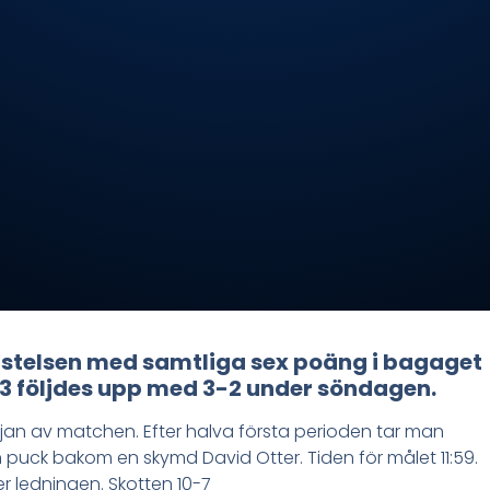
stelsen med samtliga sex poäng i bagaget
-3 följdes upp med 3-2 under söndagen.
örjan av matchen. Efter halva första perioden tar man
 en puck bakom en skymd David Otter. Tiden för målet 11:59.
er ledningen. Skotten 10-7