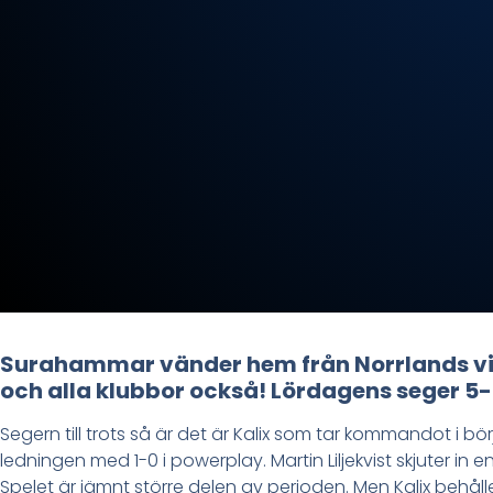
Surahammar vänder hem från Norrlands vi
och alla klubbor också! Lördagens seger 5
Segern till trots så är det är Kalix som tar kommandot i b
ledningen med 1-0 i powerplay. Martin Liljekvist skjuter in
Spelet är jämnt större delen av perioden. Men Kalix behåll