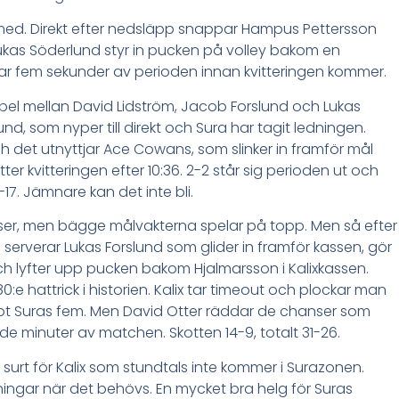
med. Direkt efter nedsläpp snappar Hampus Pettersson
Lukas Söderlund styr in pucken på volley bakom en
ar fem sekunder av perioden innan kvitteringen kommer.
lspel mellan David Lidström, Jacob Forslund och Lukas
und, som nyper till direkt och Sura har tagit ledningen.
h det utnyttjar Ace Cowans, som slinker in framför mål
er kvitteringen efter 10:36. 2-2 står sig perioden ut och
-17. Jämnare kan det inte bli.
ser, men bägge målvakterna spelar på topp. Men så efter
serverar Lukas Forslund som glider in framför kassen, gör
h lyfter upp pucken bakom Hjalmarsson i Kalixkassen.
e hattrick i historien. Kalix tar timeout och plockar man
ot Suras fem. Men David Otter räddar de chanser som
de minuter av matchen. Skotten 14-9, totalt 31-26.
 surt för Kalix som stundtals inte kommer i Surazonen.
ingar när det behövs. En mycket bra helg för Suras