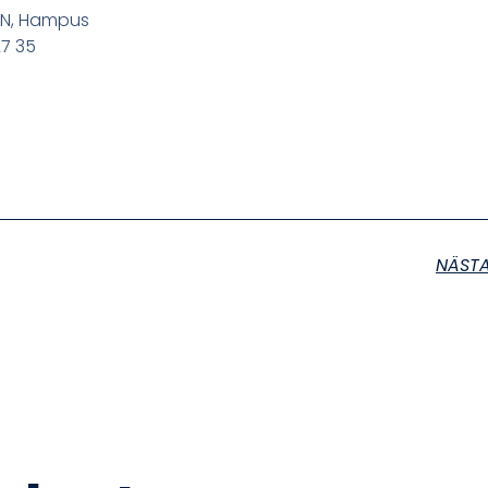
SON, Hampus
27 35
NÄST