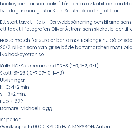
hockeykämpar som också får beröm av Kalixtränaren Mich
två dagar man gästar Kalix. Så sträck på Er grabbar.
Ett stort tack till Kalix HC:s webbsändning och killarna 
ett tack till fotografen Oliver Åström som skickat bilder till 
Nästa match för Sura är borta mot Borlänge nu på onsd
26/2. Ni kan som vanligt se både bortamatchen mot Bor
live.hockeyettan.se
Kalix HC-Surahammars IF 2-3 (1-0, 1-2, 0-1)
Skott: 31-26 (10-7,07-10, 14-9)
Utvisningar
KHC: 4×2 min.
SIF: 3×2 min.
Publik: 622
Domare: Michael Hägg
1st period
Goalkeeper In 00:00 KAL 35 HJALMARSSON, Anton