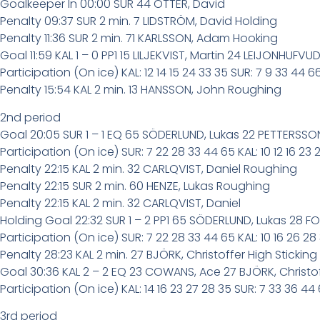
Goalkeeper In 00:00 SUR 44 OTTER, David
Penalty 09:37 SUR 2 min. 7 LIDSTRÖM, David Holding
Penalty 11:36 SUR 2 min. 71 KARLSSON, Adam Hooking
Goal 11:59 KAL 1 – 0 PP1 15 LILJEKVIST, Martin 24 LEIJONHUF
Participation (On ice) KAL: 12 14 15 24 33 35 SUR: 7 9 33 44 6
Penalty 15:54 KAL 2 min. 13 HANSSON, John Roughing
2nd period
Goal 20:05 SUR 1 – 1 EQ 65 SÖDERLUND, Lukas 22 PETTERSS
Participation (On ice) SUR: 7 22 28 33 44 65 KAL: 10 12 16 23 
Penalty 22:15 KAL 2 min. 32 CARLQVIST, Daniel Roughing
Penalty 22:15 SUR 2 min. 60 HENZE, Lukas Roughing
Penalty 22:15 KAL 2 min. 32 CARLQVIST, Daniel
Holding Goal 22:32 SUR 1 – 2 PP1 65 SÖDERLUND, Lukas 28 
Participation (On ice) SUR: 7 22 28 33 44 65 KAL: 10 16 26 28
Penalty 28:23 KAL 2 min. 27 BJÖRK, Christoffer High Sticking
Goal 30:36 KAL 2 – 2 EQ 23 COWANS, Ace 27 BJÖRK, Christo
Participation (On ice) KAL: 14 16 23 27 28 35 SUR: 7 33 36 44 
3rd period