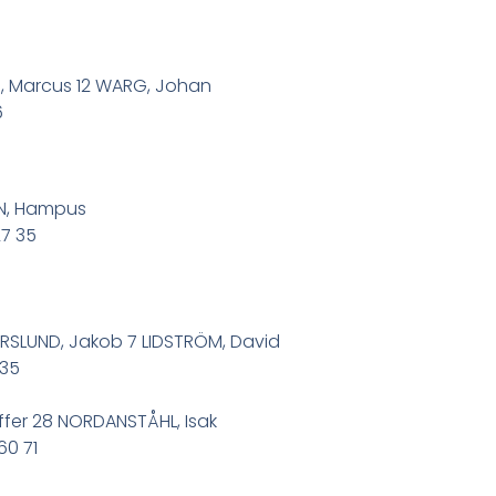
VUD, Marcus 12 WARG, Johan
6
ON, Hampus
27 35
FORSLUND, Jakob 7 LIDSTRÖM, David
 35
ffer 28 NORDANSTÅHL, Isak
60 71