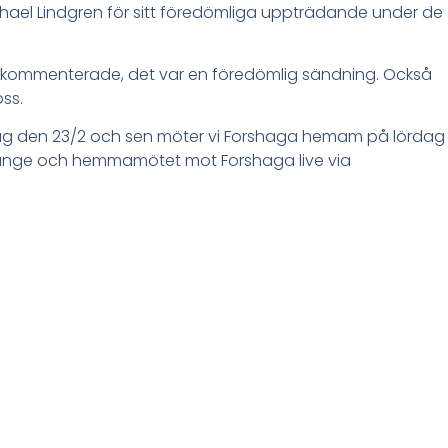
ael Lindgren för sitt föredömliga uppträdande under de
som kommenterade, det var en föredömlig sändning. Också
oss.
ag den 23/2 och sen möter vi Forshaga hemam på lördag
länge och hemmamötet mot Forshaga live via