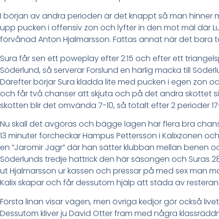
I början av andra perioden är det knappt så man hinner 
upp pucken i offensiv zon och lyfter in den mot mäl där 
förvånad Anton Hjalmarsson. Fattas annat när det bara t
Sura får sen ett poweplay efter 2:15 och efter ett triange
Söderlund, så serverar Forslund en härlig macka till Söderl
Därefter börjar Sura kladda lite med pucken i egen zon oc
och får två chanser att skjuta och på det andra skottet sitt
skotten blir det omvända 7-10, så totalt efter 2 perioder 17
Nu skall det avgöras och bägge lagen har flera bra chan
13 minuter forcheckar Hampus Pettersson i Kalixzonen och 
en ”Jaromir Jagr” där han sätter klubban mellan benen oc
Söderlunds tredje hattrick den här säsongen och Suras 280:
ut Hjalmarsson ur kassen och pressar på med sex man m
Kalix skapar och får dessutom hjälp att städa av resteran
Första linan visar vägen, men övriga kedjor gör också livet
Dessutom kliver ju David Otter fram med några klassräddn