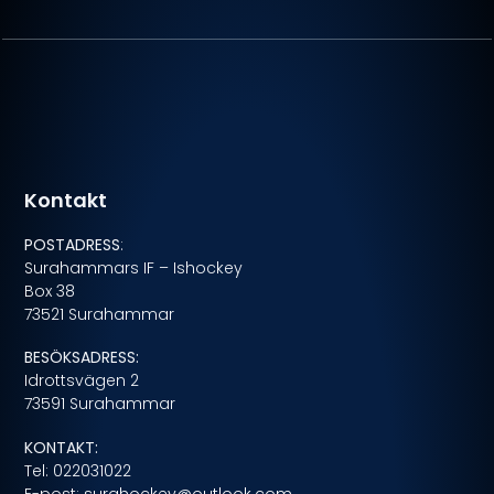
Kontakt
POSTADRESS
:
Surahammars IF – Ishockey
Box 38
73521 Surahammar
BESÖKSADRESS:
Idrottsvägen 2
73591 Surahammar
KONTAKT:
Tel: 022031022
E-post:
surahockey@outlook.com