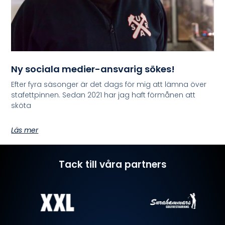
Ny sociala medier-ansvarig sökes!
Efter fyra säsonger är det dags för mig att lämna över
stafettpinnen. Sedan 2021 har jag haft förmånen att
sköta
Läs mer
Tack till våra partners