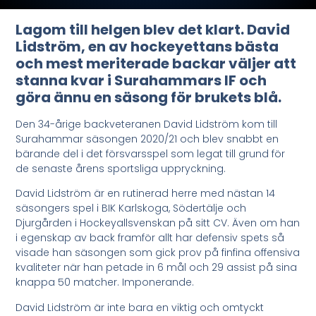
Lagom till helgen blev det klart. David
Lidström, en av hockeyettans bästa
och mest meriterade backar väljer att
stanna kvar i Surahammars IF och
göra ännu en säsong för brukets blå.
Den 34-årige backveteranen David Lidström kom till
Surahammar säsongen 2020/21 och blev snabbt en
bärande del i det försvarsspel som legat till grund för
de senaste årens sportsliga uppryckning.
David Lidström är en rutinerad herre med nästan 14
säsongers spel i BIK Karlskoga, Södertälje och
Djurgården i Hockeyallsvenskan på sitt CV. Även om han
i egenskap av back framför allt har defensiv spets så
visade han säsongen som gick prov på finfina offensiva
kvaliteter när han petade in 6 mål och 29 assist på sina
knappa 50 matcher. Imponerande.
David Lidström är inte bara en viktig och omtyckt