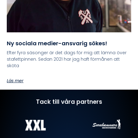
Ny sociala medier-ansvarig sökes!
Efter fyra säsonger är det dags för mig att lämna över
stafettpinnen. Sedan 2021 har jag haft förmånen att
sköta
Läs mer
Tack till våra partners