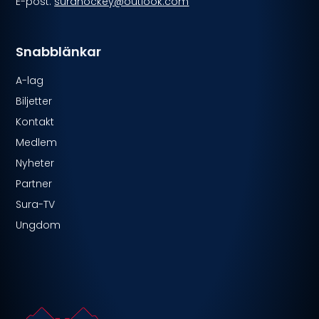
E-post:
surahockey@outlook.com
Snabblänkar
A-lag
Biljetter
Kontakt
Medlem
Nyheter
Partner
Sura-TV
Ungdom