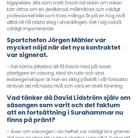
lagspelare. Alla som mött David vid sidan om rinken
kan vittna om en dedikerad, målinriktad och väldigt
professionell kille som trots många år på en hög nivå
alltid vill nå nästa steg i utvecklingen. Det i sig också
väldigt imponerande.
Sportchefen Jörgen Mähler var
mycket nöjd när det nya kontraktet
var signerat.
– Det känns jättebra att få David med på resan
ytterligare en säsong. Med sin rutin och sina
ledaregenskaper är han en viktig påskrift i vår fortsatta
strävan att nå nästa nivå och vara en stark förening.
Vad tänker då David Lidström själv om
säsongen som varit och det faktum
att en fortsättning i Surahammar nu
finns på pränt?
– Även om säsongen i sin helhet var väldigt bra grämer
det mig än idag att vi inte lyckades i playoff 2. Tycker att