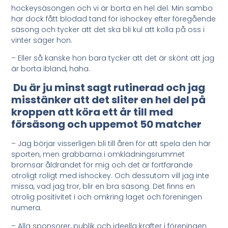
hockeysäsongen och vi är borta en hel del. Min sambo
har dock fått blodad tand för ishockey efter föregående
säsong och tycker att det ska bli kul att kolla på oss i
vinter säger hon.
– Eller så kanske hon bara tycker att det är skönt att jag
är borta ibland, haha.
Du är ju minst sagt rutinerad och jag
misstänker att det sliter en hel del på
kroppen att köra ett år till med
försäsong och uppemot 50 matcher
– Jag börjar visserligen bli till åren för att spela den här
sporten, men grabbarna i omklädningsrummet
bromsar åldrandet för mig och det är fortfarande
otroligt roligt med ishockey. Och dessutom vill jag inte
missa, vad jag tror, blir en bra säsong. Det finns en
otrolig positivitet i och omkring laget och föreningen
numera.
– Alla sponsorer, publik och ideella krafter i föreningen