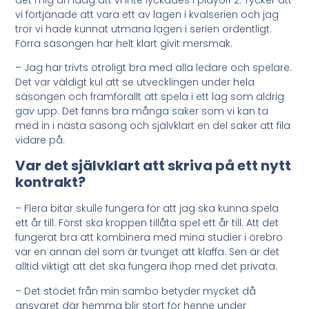
vi förtjänade att vara ett av lagen i kvalserien och jag
tror vi hade kunnat utmana lagen i serien ordentligt.
Förra säsongen har helt klart givit mersmak.
– Jag har trivts otroligt bra med alla ledare och spelare.
Det var väldigt kul att se utvecklingen under hela
säsongen och framförallt att spela i ett lag som aldrig
gav upp. Det fanns bra många saker som vi kan ta
med in i nästa säsong och självklart en del saker att fila
vidare på.
Var det självklart att skriva på ett nytt
kontrakt?
– Flera bitar skulle fungera för att jag ska kunna spela
ett år till. Först ska kroppen tillåta spel ett år till. Att det
fungerat bra att kombinera med mina studier i örebro
var en annan del som är tvunget att klaffa. Sen är det
alltid viktigt att det ska fungera ihop med det privata.
– Det stödet från min sambo betyder mycket då
ansvaret där hemma blir stort för henne under