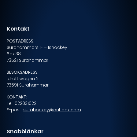
Kontakt
POSTADRESS
:
Surahammars IF – Ishockey
Box 38
73521 Surahammar
BESÖKSADRESS:
Idrottsvägen 2
73591 Surahammar
KONTAKT:
Tel: 022031022
E-post:
surahockey@outlook.com
Snabblänkar