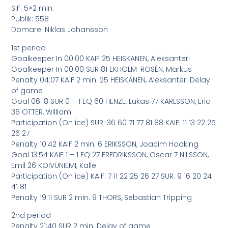
SIF: 5×2 min.
Publik: 558
Domare: Niklas Johansson
1st period
Goalkeeper In 00:00 KAIF 25 HEISKANEN, Aleksanteri
Goalkeeper In 00:00 SUR 81 EKHOLM-ROSÉN, Markus
Penalty 04:07 KAIF 2 min. 25 HEISKANEN, Aleksanteri Delay
of game
Goal 06:18 SUR 0 – 1 EQ 60 HENZE, Lukas 77 KARLSSON, Eric
36 OTTER, William
Participation (On ice) SUR: 36 60 71 77 81 88 KAIF: 11 13 22 25
26 27
Penalty 10:42 KAIF 2 min. 6 ERIKSSON, Joacim Hooking
Goal 13:54 KAIF 1 – 1 EQ 27 FREDRIKSSON, Oscar 7 NILSSON,
Emil 26 KOIVUNIEMI, Kalle
Participation (On ice) KAIF: 7 11 22 25 26 27 SUR: 9 16 20 24
41 81
Penalty 19:11 SUR 2 min. 9 THORS, Sebastian Tripping
2nd period
Penalty 21:40 SUR 2 min. Delay of game