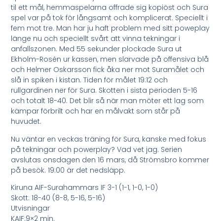
til ett mål, hemmaspelarna offrade sig kopiöst och Sura
spel var på tok för långsamt och komplicerat. Speciellt i
fem mot tre. Man har ju haft problem med sitt poweplay
länge nu och speciellt svårt att vinna tekningar i
anfallszonen. Med 55 sekunder plockade Sura ut
Ekholm-Rosén ur kassen, men slarvade på offensiva blå
och Helmer Oskarsson fick åka ner mot Suramålet och
slå in spiken i kistan. Tiden för målet 19:12 och
rullgardinen ner för Sura. Skotten i sista perioden 5-16
och totalt 18-40. Det blir så när man möter ett lag som
kämpar förbrilt och har en målvakt som står på
huvudet.
Nu väntar en veckas träning för Sura, kanske med fokus
på tekningar och powerplay? Vad vet jag. Serien
avslutas onsdagen den 16 mars, då Strömsbro kommer
på besök. 19:00 är det nedsläpp.
Kiruna AIF-Surahammars IF 3-1 (1-1, 1-0, 1-0)
Skott: 18-40 (8-8, 5-16, 5-16)
Utvisningar
KAIF:9×2 min.