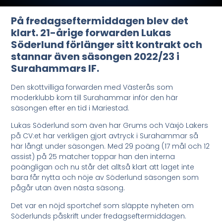
På fredagseftermiddagen blev det
klart. 21-årige forwarden Lukas
Söderlund förlänger sitt kontrakt och
stannar även säsongen 2022/23 i
Surahammars IF.
Den skottvilliga forwarden med Västerås som
moderklubb kom till Surahammar inför den här
säsongen efter en tid i Mariestad.
Lukas Söderlund som även har Grums och Växjö Lakers
på CV:et har verkligen gjort avtryck i Surahammar så
här långt under säsongen. Med 29 poäng (17 mål och 12
assist) på 25 matcher toppar han den interna
poängligan och nu står det alltså klart att laget inte
bara får nytta och nöje av Söderlund säsongen som
pågår utan även nästa säsong.
Det var en nöjd sportchef som släppte nyheten om
Söderlunds påskrift under fredagseftermiddagen.