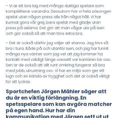
– Vi är ett bra lag med många duktiga spelare som
kompletterar varandra. Dessutom har vi hela säsongen
spelat utan någon press alls från något håll. Vi har
kunnat göra vår grej, bara spelat med glädje utan
press på axlarna. Det gör att man vågar ute på isen
och gör också så att man trivs extra bra.
– Det är också därför jag väljer att stanna. Jag trivs så
bra i Sura. Både på och utanför isen, och jag har funnit
många nya vänner som jag vet att jag kommer ha
kontakt med väldigt länge oavsett var karriären tar oss.
Sen är de också att allt runt omkring fungerar så bra
med jobb, utrustning osv. Vi har en miljö som ger ett
lugn och en känsla av trygghet och det är också viktigt
för att lyckas.
Sportchefen Jörgen Mähler säger att
du är en viktig förlängning. En
spetsspelare som kan avgöra matcher
på egen hand. Hur har din
kommunikation med Jörgen sett ut ut