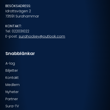
BESÖKSADRESS:
Idrottsvägen 2
73591 Surahammar
KONTAKT:
Tel: 022031022
E-post:
surahockey@outlook.com
Snabblänkar
A-lag
Biljetter
Kontakt
Medlem
Nyheter
Partner
Sura-TV