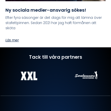
Ny sociala medier-ansvarig sökes!
Efter fyra säsonger är det dags för mig att lämna över
stafettpinnen. Sedan 2021 har jag haft förmånen att
sköta
Läs mer
Tack till våra partners