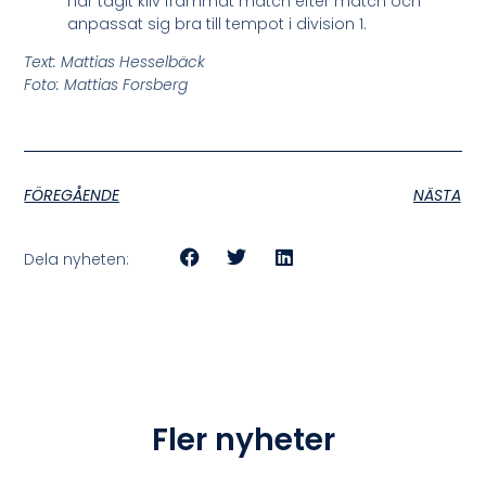
har tagit kliv frammåt match efter match och
anpassat sig bra till tempot i division 1.
Text: Mattias Hesselbäck
Foto: Mattias Forsberg
FÖREGÅENDE
NÄSTA
Dela nyheten:
Fler nyheter