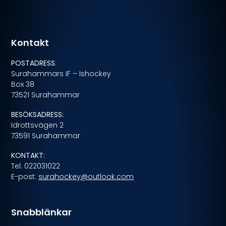
Kontakt
POSTADRESS
:
Surahammars IF – Ishockey
Box 38
73521 Surahammar
BESÖKSADRESS:
Idrottsvägen 2
73591 Surahammar
KONTAKT:
Tel: 022031022
E-post:
surahockey@outlook.com
Snabblänkar