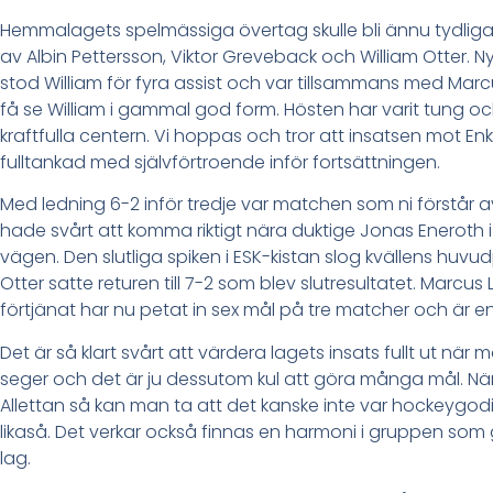
Hemmalagets spelmässiga övertag skulle bli ännu tydligare 
av Albin Pettersson, Viktor Greveback och William Otter. 
stod William för fyra assist och var tillsammans med Marc
få se William i gammal god form. Hösten har varit tung o
kraftfulla centern. Vi hoppas och tror att insatsen mot E
fulltankad med självförtroende inför fortsättningen.
Med ledning 6-2 inför tredje var matchen som ni förstår
hade svårt att komma riktigt nära duktige Jonas Eneroth i
vägen. Den slutliga spiken i ESK-kistan slog kvällens huvu
Otter satte returen till 7-2 som blev slutresultatet. Marc
förtjänat har nu petat in sex mål på tre matcher och är en
Det är så klart svårt att värdera lagets insats fullt ut nä
seger och det är ju dessutom kul att göra många mål. N
Allettan så kan man ta att det kanske inte var hockeygodi
likaså. Det verkar också finnas en harmoni i gruppen som 
lag.