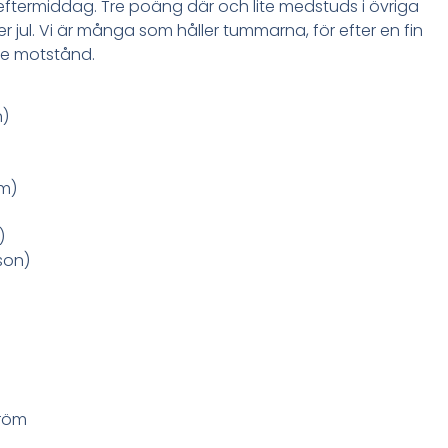
termiddag. Tre poäng där och lite medstuds i övriga
r jul. Vi är många som håller tummarna, för efter en fin
tre motstånd.
n)
rm)
)
son)
tröm