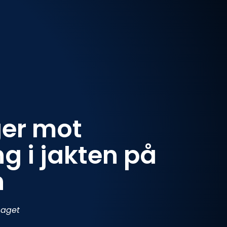
ger mot
g i jakten på
n
Laget