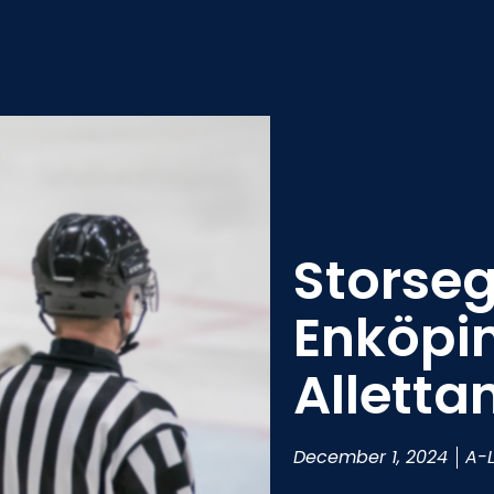
Storse
Enköpin
Alletta
December 1, 2024
A-