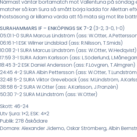
Närmast väntar bortamatch mot Vallentuna på söndag ef
matcher så kan Sura så smått börja ladda för Allettan efte
höstsäsong är killarna värda att få mäta sig mot lite bät
SURAHAMMARS IF – ENKÖPINGS SK 7-2
(3-2, 3-0, 1-0)
05:01 1-0 SURA Marcus Lindström (ass: W.Otter, A.Pettersso
06:16 1-1 ESK Wilmer Lindsblad (ass: R.Nilsson, T.Smids)
10:08 2-1 SURA Marcus Lindström (ass: W.Otter, W.Hedqvist)
17:59 3-1 SURA Adam Karlsson (ass: L.Söderlund, L.Månega
18:45 3-2 ESK Daniel Andersson (ass: F.Lövgren, T.Almgren)
24:45 4-2 SURA Albin Pettersson (ass: W.Otter, T.Lundström
32:48 5-2 SURA Viktor Greveback (ass: M.Lindström, A.Karls
38:58 6-2 SURA W.Otter (ass: A.Karlsson, J.Franzèn)
50:30 7-2 SURA M.Lindström (ass: W.Otter)
Skott: 46-24
Utv Șura: 1×2, ESK: 4×2
Publik: 278 åskådare
Domare: Alexander Jidemo, Oskar Strömberg, Albin Berns