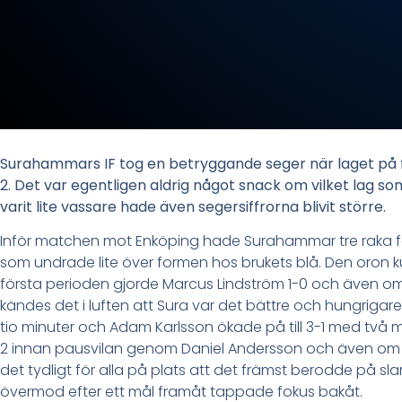
Surahammars IF tog en betryggande seger när laget på
2. Det var egentligen aldrig något snack om vilket lag 
varit lite vassare hade även segersiffrorna blivit större.
Inför matchen mot Enköping hade Surahammar tre raka fö
som undrade lite över formen hos brukets blå. Den oron k
första perioden gjorde Marcus Lindström 1-0 och även om g
kändes det i luften att Sura var det bättre och hungrigare 
tio minuter och Adam Karlsson ökade på till 3-1 med två m
2 innan pausvilan genom Daniel Andersson och även om d
det tydligt för alla på plats att det främst berodde på sl
övermod efter ett mål framåt tappade fokus bakåt.