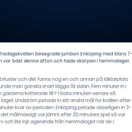
 fredagskvällen besegrade jumbon Enköping med klara 7
som var bäst denna afton och hade skärpan i hemmalaget
rluster och det fanns nog en och annan på läktarplats
unde man ganska snart lägga åt sidan. Fem minuter in i
ästerna kvitterade till 1-1 bara minuten senare så
laget. Lindström petade in sitt andra mål för kvällen efter
inuter kvar av perioden. Enköping petade visserligen in 3-
et målmässigt var jämnt efter 20 minuters spel så var
arv och lite lojt agerande från hemmalaget när de i