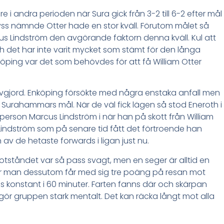
i andra perioden när Sura gick från 3-2 till 6-2 efter mål
Nyss nämnde Otter hade en stor kväll. Förutom målet så
us Lindström den avgörande faktorn denna kväll. Kul att
ch det har inte varit mycket som stämt för den långa
nköping var det som behövdes för att få William Otter
 avgjord. Enköping försökte med några enstaka anfall men
 Surahammars mål. När de väl fick lägen så stod Eneroth i
dperson Marcus Lindström i när han på skott från William
us Lindström som på senare tid fått det förtroende han
 av de hetaste forwards i ligan just nu.
r motståndet var så pass svagt, men en seger är alltid en
är man dessutom får med sig tre poäng på resan mot
s konstant i 60 minuter. Farten fanns där och skärpan
gör gruppen stark mentalt. Det kan räcka långt mot alla