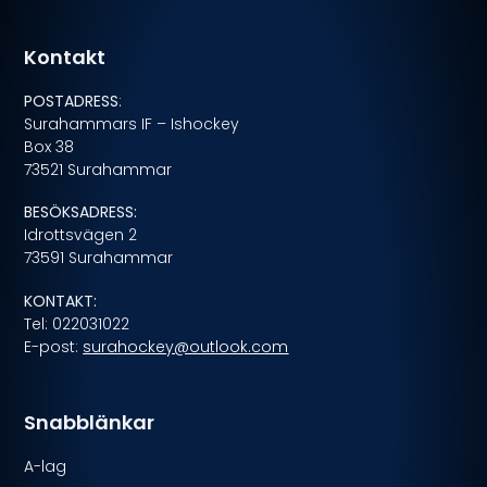
Kontakt
POSTADRESS
:
Surahammars IF – Ishockey
Box 38
73521 Surahammar
BESÖKSADRESS:
Idrottsvägen 2
73591 Surahammar
KONTAKT:
Tel: 022031022
E-post:
surahockey@outlook.com
Snabblänkar
A-lag