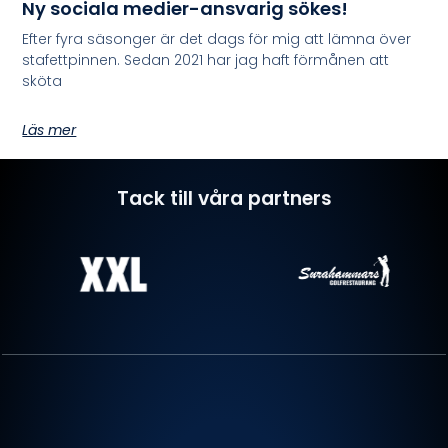
Ny sociala medier-ansvarig sökes!
Efter fyra säsonger är det dags för mig att lämna över
stafettpinnen. Sedan 2021 har jag haft förmånen att
sköta
Läs mer
Tack till våra partners