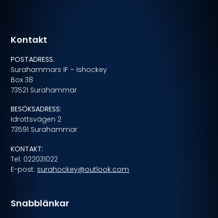
Kontakt
POSTADRESS
:
Surahammars IF – Ishockey
Box 38
73521 Surahammar
BESÖKSADRESS:
Idrottsvägen 2
73591 Surahammar
KONTAKT:
Tel: 022031022
E-post:
surahockey@outlook.com
Snabblänkar