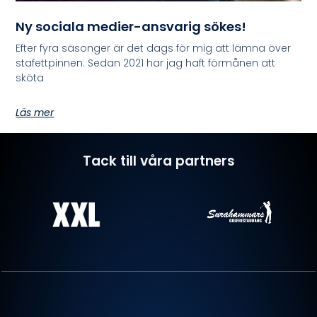
Ny sociala medier-ansvarig sökes!
Efter fyra säsonger är det dags för mig att lämna över
stafettpinnen. Sedan 2021 har jag haft förmånen att
sköta
Läs mer
Tack till våra partners