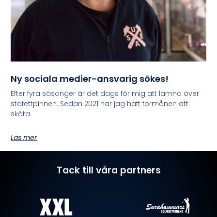
Ny sociala medier-ansvarig sökes!
Efter fyra säsonger är det dags för mig att lämna över
stafettpinnen. Sedan 2021 har jag haft förmånen att
sköta
Läs mer
Tack till våra partners