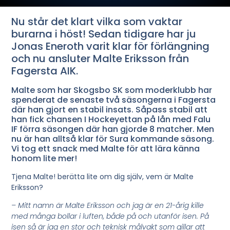
Nu står det klart vilka som vaktar
burarna i höst! Sedan tidigare har ju
Jonas Eneroth varit klar för förlängning
och nu ansluter Malte Eriksson från
Fagersta AIK.
Malte som har Skogsbo SK som moderklubb har
spenderat de senaste två säsongerna i Fagersta
där han gjort en stabil insats. Såpass stabil att
han fick chansen I Hockeyettan på lån med Falu
IF förra säsongen där han gjorde 8 matcher. Men
nu är han alltså klar för Sura kommande säsong.
Vi tog ett snack med Malte för att lära känna
honom lite mer!
Tjena Malte! berätta lite om dig själv, vem är Malte
Eriksson?
– Mitt namn är Malte Eriksson och jag är en 21-årig kille
med många bollar i luften, både på och utanför isen. På
isen så är jag en stor och teknisk målvakt som gillar att