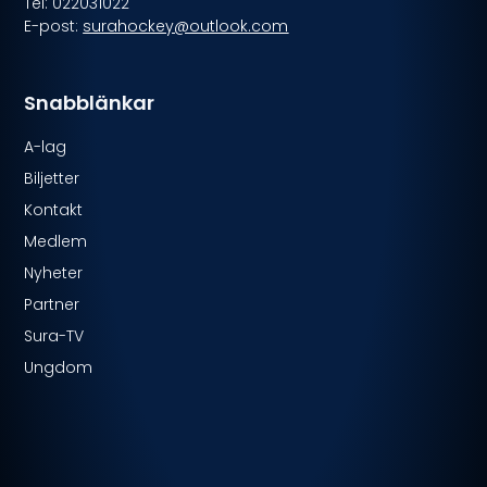
Tel: 022031022
E-post:
surahockey@outlook.com
Snabblänkar
A-lag
Biljetter
Kontakt
Medlem
Nyheter
Partner
Sura-TV
Ungdom