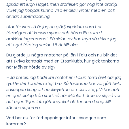
sprida ett lugn i laget, men storleken gör mig inte orörlig,
vilket jag hoppas kunna visa er alla i vinter med en och
annan superräddning.
Utanför isen så är jag en glädjespridare som har
förmågan att kanske synas och höras lite extra i
omklädningsrummet. På sidan av hockeyn så driver jag
ett eget företag sedan 1.5 år tillbaka.
Du gjorde ju några matcher på lån i Falu och nu blir det
att skriva kontrakt med en Ettanklubb, hur gick tankarna
när Mähler hörde av sig?
– Ja precis, jag hade lite matcher i Falun förra året där jag
tyckte det kändes riktigt bra. Så tankarna har väl gått hela
säsongen kring att hockeyettan är nästa steg. Vi har haft
en god dialog från start, så när Mähler hörde av sig så var
det egentligen inte jättemycket att fundera kring. Allt
kändes superbra.
Vad har du för förhoppningar inför säsongen som
kommer?