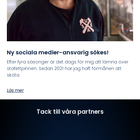
Ny sociala medier-ansvarig sökes!
Efter fyra säsonger är det dags för mig att lämna över
stafettpinnen. Sedan 2021 har jag haft förmånen att
sköta
Läs mer
Tack till våra partners