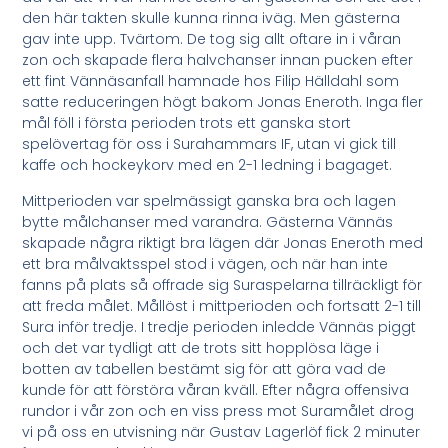
den här takten skulle kunna rinna iväg. Men gästerna
gav inte upp. Tvärtom. De tog sig allt oftare in i våran
zon och skapade flera halvchanser innan pucken efter
ett fint Vännäsanfall hamnade hos Filip Hälldahl som
satte reduceringen högt bakom Jonas Eneroth. Inga fler
mål föll i första perioden trots ett ganska stort
spelövertag för oss i Surahammars IF, utan vi gick till
kaffe och hockeykorv med en 2-1 ledning i bagaget.
Mittperioden var spelmässigt ganska bra och lagen
bytte målchanser med varandra. Gästerna Vännäs
skapade några riktigt bra lägen där Jonas Eneroth med
ett bra målvaktsspel stod i vägen, och när han inte
fanns på plats så offrade sig Suraspelarna tillräckligt för
att freda målet. Mållöst i mittperioden och fortsatt 2-1 till
Sura inför tredje. I tredje perioden inledde Vännäs piggt
och det var tydligt att de trots sitt hopplösa läge i
botten av tabellen bestämt sig för att göra vad de
kunde för att förstöra våran kväll. Efter några offensiva
rundor i vår zon och en viss press mot Suramålet drog
vi på oss en utvisning när Gustav Lagerlöf fick 2 minuter