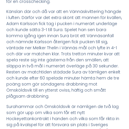
för en crosschecking.
Känslan där och då var att en Vännäskvittering hängde
i luften. Därför var det extra skönt att mannen för kvällen,
Adam Karlsson fick tag i pucken i numerärt underläge
och kunde sätta 3-1 till Sura. Spelet han sen bara
komma igång igen innan Sura bröt ett Vännäsanfall
och nämnde Karlsson återigen fick pucken till sig,
väntade ner Melker Thelin i Vännäs mål och lyfte in 4-1
och där var matchen klar. Trots tretton minuter kvar att
spela reste sig inte gästerna från den smällen, att
släppa in två mål i numerärt överläge på 30 sekunder.
Resten av matchtiden städade Sura av tämligen enkelt
och kunde efter 60 spelade minuter hämta hem de tre
poäng som gör söndagens drabbning mot
Örnsköldsvik till en ytterst oviss, häftig och smått
plågsam drabbning.
Surahammar och Örnsköldsvik är nämligen de två lag
som gör upp om vilka som får ett nytt
Hockeyettankontrakt i handen och vilka som får rikta in
sig på kvalspel för att försvara sin plats i Sveriges