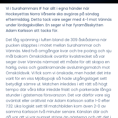
Vi i Surahammars IF har allt i egna händer när
Hockeyettas Norra Vårserie ska avgöras på söndag
eftermiddag. Detta tack vare seger med 4-1 mot Vännäs
under lördagskvällen. En seger vi har fyramålsskytten
Adam Karlsson att tacka för.
Det låg spänning i luften bland de 309 åskådarna när
pucken släpptes i mötet mellan Surahammar och
Vännäs. Med två omgångar kvar och tre poäng och sju
mål bakom Örnsköldsvik ovanför kvalstrecket så var
seger över Vännäs närmast ett måste för att skapa en
härlig, oviss och gastkramande avslutningsmatch mot
Örnsköldsvik. Vi fick som vi önskade, men hadet det inte
varit för en viss Mjölbypojk så hade utgångsläget sett
betydligt sämre ut. Matchen inleddes i ett rätt så högt
tempo där våra killar inledde friskt och parkerade långa
stunder i gästernas försvarszon. Det var därför vare sig
oväntat eller orättvist när Adam Karlsson satte 1-0 efter
7:32. Lika logiskt sett till matchbilden kom även 2-0 av
samma Karlsson två minuter senare. Känslan där och
då var att vi var numret större än gästerna och att det i