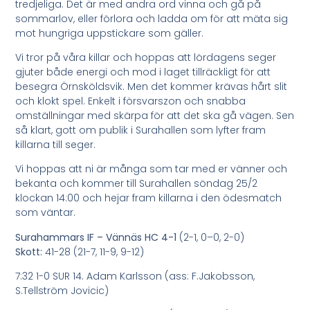
tredjeliga. Det är med andra ord vinna och gå på
sommarlov, eller förlora och ladda om för att mäta sig
mot hungriga uppstickare som gäller.
Vi tror på våra killar och hoppas att lördagens seger
gjuter både energi och mod i laget tillräckligt för att
besegra Örnsköldsvik. Men det kommer krävas hårt slit
och klokt spel. Enkelt i försvarszon och snabba
omställningar med skärpa för att det ska gå vägen. Sen
så klart, gott om publik i Surahallen som lyfter fram
killarna till seger.
Vi hoppas att ni är många som tar med er vänner och
bekanta och kommer till Surahallen söndag 25/2
klockan 14:00 och hejar fram killarna i den ödesmatch
som väntar.
Surahammars IF – Vännäs HC 4-1
(2-1, 0–0, 2-0)
Skott:
41-28 (21-7, 11-9, 9-12)
7:32 1-0 SUR 14. Adam Karlsson (ass: F.Jakobsson,
S.Tellström Jovicic)