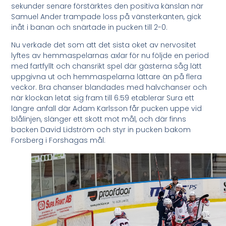
sekunder senare förstärktes den positiva känslan när
Samuel Ander trampade loss på vänsterkanten, gick
inåt i banan och snärtade in pucken till 2-0.
Nu verkade det som att det sista oket av nervositet
lyftes av hemmaspelarnas axlar för nu följde en period
med fartfyllt och chansrikt spel där gästerna såg lätt
uppgivna ut och hemmaspelarna lättare än på flera
veckor. Bra chanser blandades med halvchanser och
när klockan letat sig fram till 6:59 etablerar Sura ett
längre anfall där Adam Karlsson får pucken uppe vid
blålinjen, slänger ett skott mot mål, och där finns
backen David Lidström och styr in pucken bakom
Forsberg i Forshagas mål.