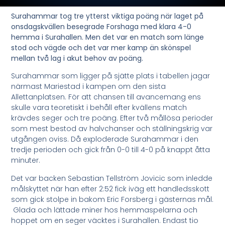
Surahammar tog tre ytterst viktiga poäng när laget på
onsdagskvällen besegrade Forshaga med klara 4-0
hemma i Surahallen. Men det var en match som länge
stod och vägde och det var mer kamp än skönspel
mellan två lag i akut behov av poäng.
Surahammar som ligger på sjätte plats i tabellen jagar
närmast Mariestad i kampen om den sista
Allettanplatsen. För att chansen till avancemang ens
skulle vara teoretiskt i behåll efter kvällens match
krävdes seger och tre poäng. Efter två mållösa perioder
som mest bestod av halvchanser och ställningskrig var
utgången oviss. Då exploderade Surahammar i den
tredje perioden och gick från 0-0 till 4-0 på knappt åtta
minuter.
Det var backen Sebastian Tellström Jovicic som inledde
målskyttet när han efter 2:52 fick iväg ett handledsskott
som gick stolpe in bakom Eric Forsberg i gästernas mål.
Glada och lättade miner hos hemmaspelarna och
hoppet om en seger väcktes i Surahallen. Endast tio