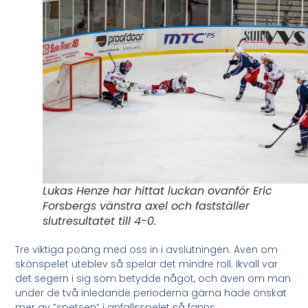
Lukas Henze har hittat luckan ovanför Eric
Forsbergs vänstra axel och fastställer
slutresultatet till 4-0.
Tre viktiga poäng med oss in i avslutningen. Även om
skönspelet uteblev så spelar det mindre roll. Ikväll var
det segern i sig som betydde något, och även om man
under de två inledande perioderna gärna hade önskat
mer av ”spetsen” i anfallsspelet så fanns