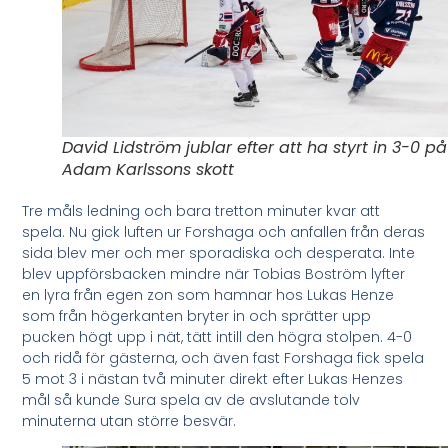
David Lidström jublar efter att ha styrt in 3-0 på
Adam Karlssons skott
Tre måls ledning och bara tretton minuter kvar att
spela. Nu gick luften ur Forshaga och anfallen från deras
sida blev mer och mer sporadiska och desperata. Inte
blev uppförsbacken mindre när Tobias Boström lyfter
en lyra från egen zon som hamnar hos Lukas Henze
som från högerkanten bryter in och sprätter upp
pucken högt upp i nät, tätt intill den högra stolpen. 4-0
och ridå för gästerna, och även fast Forshaga fick spela
5 mot 3 i nästan två minuter direkt efter Lukas Henzes
mål så kunde Sura spela av de avslutande tolv
minuterna utan större besvär.