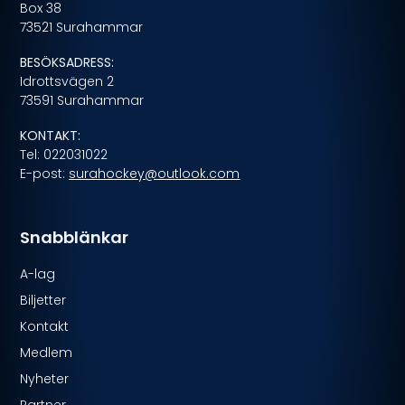
Box 38
73521 Surahammar
BESÖKSADRESS:
Idrottsvägen 2
73591 Surahammar
KONTAKT:
Tel: 022031022
E-post:
surahockey@outlook.com
Snabblänkar
A-lag
Biljetter
Kontakt
Medlem
Nyheter