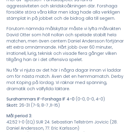
aggressiviteten och skridskoåkningen där. Forshaga
försökte störa våra killar men idag hade alla verkligen
stämplat in på jobbet och de bidrog alla till segern.
Förutom nämnda målskyttar måste vi lyfta målvakten
David Otter som höll nollan och spelade stabilt hela
matchen, men även centern Daniel Andersson förtjänar
ett extra omnämnande. Hårt jobb över 60 minuter,
irrationell, lurig, teknisk och visade flera gånger vilken
tillgång han är i det offensiva spelet.
Nu får vi njuta av det här i några dagar innan vi laddar
om för nästa match. Även det en hemmamatch. Derby
mot Köping på lördag. Vi räknar med spänning,
dramatik och välfyllda läktare.
Surahammars IF-Forshaga IF 4-0
(0-0, 0-0, 4-0)
Skott:
26-31 (7-9, 8-7 ,11-15)
Mål period 3:
42;52 1-0 (EQ) SUR 24. Sebastian Tellström Jovicic (28.
Daniel Andersson, 77. Eric Karlsson)