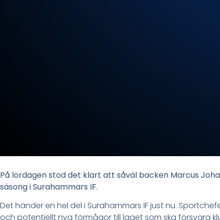
På lördagen stod det klart att såväl backen Marcus Joh
säsong i Surahammars IF.
Det händer en hel del i Surahammars IF just nu. Sportch
och potentiellt nya förmågor till laget som ska försvara