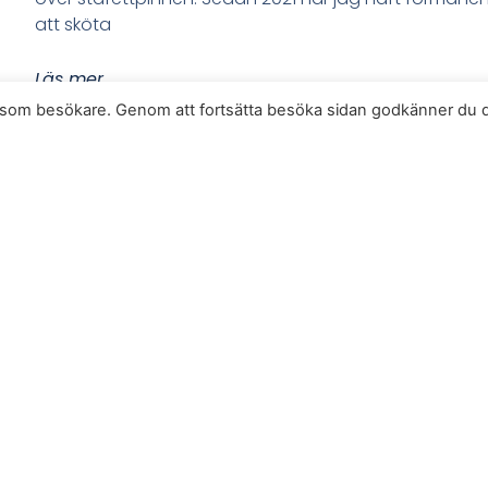
att sköta
Läs mer
se som besökare. Genom att fortsätta besöka sidan godkänner du 
Tack till våra partners