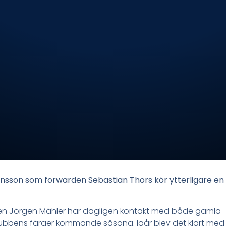
ansson som forwarden Sebastian Thors kör ytterligare en
efen Jörgen Mähler har dagligen kontakt med både gamla
 klubbens färger kommande säsong. Igår blev det klart med