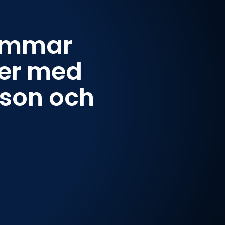
ammar
ger med
son och
t