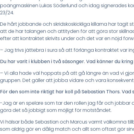
poängmaskinen Lukas Söderlund och idag signerades k
23/24.
De hårt jobbande och skridskoskickliga killarna har tagit
att de har talangen och attityden för att göra stor skillna
efter att kontraktet skrivits under och det var en nöjd forw
– Jag trivs jättebra i sura så att förlänga kontraktet var 
Du har varit i klubben i två säsonger. Vad känner du kring
– Vi alla hade väl hoppats på att gå längre än vad vi gjor
gruppen. Det gäller att jobba vidare och vara konsekven
För den som inte riktigt har koll på Sebastian Thors. Vad
-Jag är en spelare som tar den rollen jag får och jobbar dä
göra det så jobbigt som möjligt för motståndet.
Vi hälsar både Sebastian och Marcus varmt välkomna tillba
som aldrig gör en dålig match och allt som oftast gör si