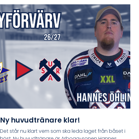
Ny huvudtränare klar!
Det står nu klart vem som ska leda laget från båset i
höst. Ny huvudtränare är Arboga-sonen Hannes