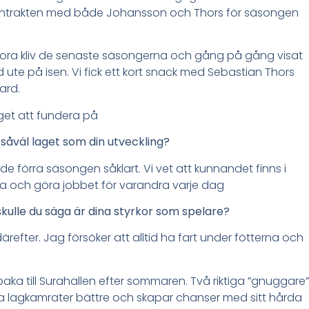
ontrakten med både Johansson och Thors för säsongen
 stora kliv de senaste säsongerna och gång på gång visat
d ute på isen. Vi fick ett kort snack med Sebastian Thors
ard.
inget att fundera på
 såväl laget som din utveckling?
de förra säsongen såklart. Vi vet att kunnandet finns i
ta och göra jobbet för varandra varje dag
 skulle du säga är dina styrkor som spelare?
refter. Jag försöker att alltid ha fart under fötterna och
ka till Surahallen efter sommaren. Två riktiga ”gnuggare”
na lagkamrater bättre och skapar chanser med sitt hårda