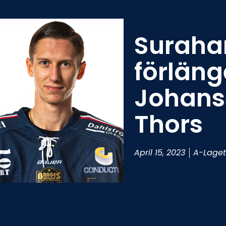
Surah
förlän
Johans
Thors
April 15, 2023
A-Lage