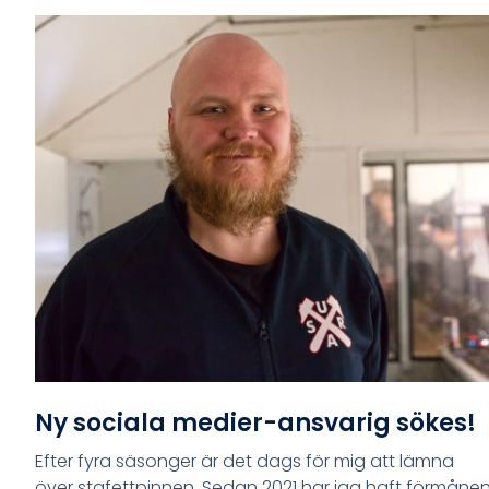
Ny sociala medier-ansvarig sökes!
Efter fyra säsonger är det dags för mig att lämna
över stafettpinnen. Sedan 2021 har jag haft förmåne