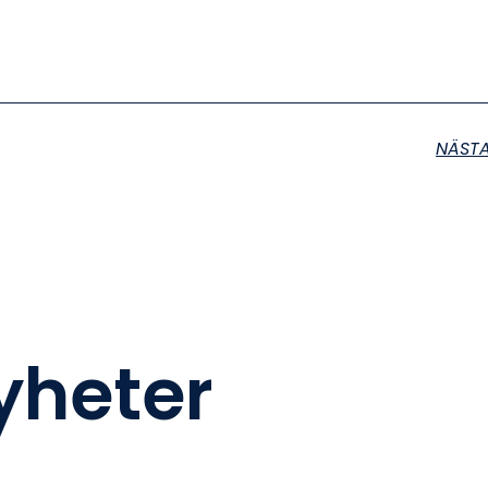
NÄST
nyheter