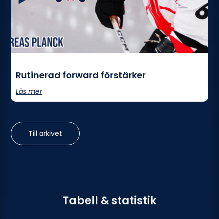
Rutinerad forward förstärker
Läs mer
Till arkivet
Tabell & statistik