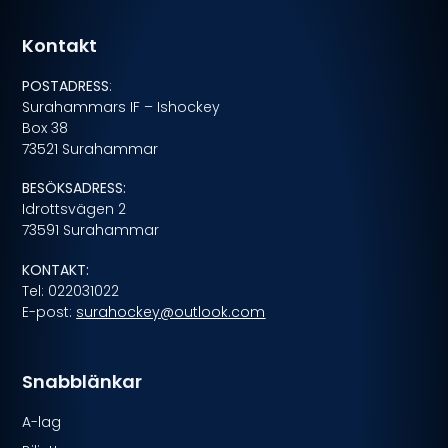
Kontakt
POSTADRESS
:
Surahammars IF – Ishockey
Box 38
73521 Surahammar
BESÖKSADRESS:
Idrottsvägen 2
73591 Surahammar
KONTAKT:
Tel: 022031022
E-post:
surahockey@outlook.com
Snabblänkar
A-lag