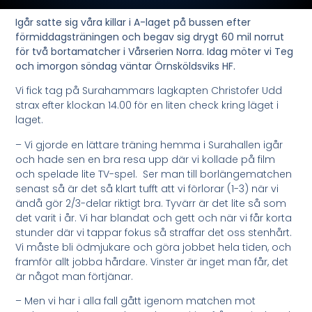
Igår satte sig våra killar i A-laget på bussen efter
förmiddagsträningen och begav sig drygt 60 mil norrut
för två bortamatcher i Vårserien Norra. Idag möter vi Teg
och imorgon söndag väntar Örnsköldsviks HF.
Vi fick tag på Surahammars lagkapten Christofer Udd
strax efter klockan 14.00 för en liten check kring läget i
laget.
– Vi gjorde en lättare träning hemma i Surahallen igår
och hade sen en bra resa upp där vi kollade på film
och spelade lite TV-spel. Ser man till borlängematchen
senast så är det så klart tufft att vi förlorar (1-3) när vi
ändå gör 2/3-delar riktigt bra. Tyvärr är det lite så som
det varit i år. Vi har blandat och gett och när vi får korta
stunder där vi tappar fokus så straffar det oss stenhårt.
Vi måste bli ödmjukare och göra jobbet hela tiden, och
framför allt jobba hårdare. Vinster är inget man får, det
är något man förtjänar.
– Men vi har i alla fall gått igenom matchen mot