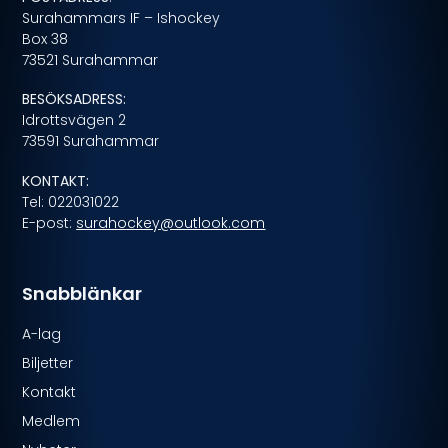
Surahammars IF – Ishockey
Box 38
73521 Surahammar
BESÖKSADRESS:
Idrottsvägen 2
73591 Surahammar
KONTAKT:
Tel: 022031022
E-post:
surahockey@outlook.com
Snabblänkar
A-lag
Biljetter
Kontakt
Medlem