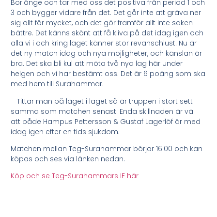
Borlänge och tar med oss det positiva från period 1 och
3 och bygger vidare från det. Det går inte att gräva ner
sig allt för mycket, och det gör framför allt inte saken
bättre. Det känns skönt att få kliva på det idag igen och
alla vi i och kring laget känner stor revanschlust. Nu är
det ny match idag och nya möjligheter, och känslan är
bra. Det ska bli kul att möta två nya lag här under
helgen och vi har bestämt oss. Det är 6 poäng som ska
med hem till Surahammar.
– Tittar man på läget i laget så är truppen i stort sett
samma som matchen senast. Enda skillnaden är väl
att både Hampus Pettersson & Gustaf Lagerlöf är med
idag igen efter en tids sjukdom.
Matchen mellan Teg-Surahammar börjar 16.00 och kan
köpas och ses via länken nedan.
Köp och se Teg-Surahammars IF här