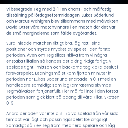
Vi besegrade Teg med 2-1 i en chans- och målfattig
tillställning på lördagseftermiddagen. Lukas Söderlund
och Marcus Wahlgren blev tillsammans med målvakten
David Otter våra matchvinnare i en match där det var
de små marginalerna som fällde avgörandet.
Sura inledde matchen riktigt bra, låg rätt i sina
positioner och styrde mycket av spelet i den första
perioden. Även om Teg tilläts 4kliva fram vi några
enstaka tillfällen så kändes det aldrig riktigt farligt. Vi
spelade tight i mittzon och backarna tog kloka beslut i
försvarspelet. Ledningsmålet kom fjorton minuter in i
perioden när Lukas Söderlund snärtade in 0-1 med en
handledare samtidigt som lagkamraterna skymde
Tegmålvakten förtjänstfullt. Fler mål föll inte i den första
perioden som gick klart på poäng till våra killar. Skotten:
8-9.
Andra perioden var inte alls lika välspelad från vår sida.
tempot var lågt och passningsspelet lite ängsligt.
Samtidigt så klev Teg fram med flera spelare och låg