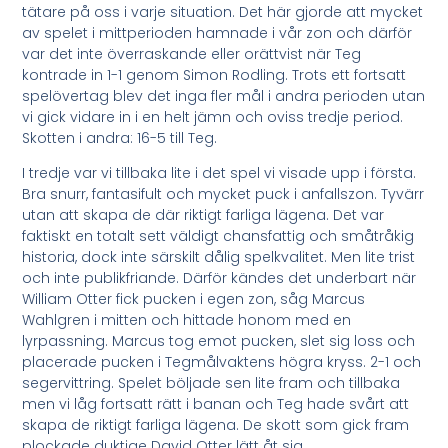
tätare på oss i varje situation. Det här gjorde att mycket
av spelet i mittperioden hamnade i vår zon och därför
var det inte överraskande eller orättvist när Teg
kontrade in 1-1 genom Simon Rodling. Trots ett fortsatt
spelövertag blev det inga fler mål i andra perioden utan
vi gick vidare in i en helt jämn och oviss tredje period.
Skotten i andra: 16-5 till Teg.
I tredje var vi tillbaka lite i det spel vi visade upp i första.
Bra snurr, fantasifult och mycket puck i anfallszon. Tyvärr
utan att skapa de där riktigt farliga lägena. Det var
faktiskt en totalt sett väldigt chansfattig och småtråkig
historia, dock inte särskilt dålig spelkvalitet. Men lite trist
och inte publikfriande. Därför kändes det underbart när
William Otter fick pucken i egen zon, såg Marcus
Wahlgren i mitten och hittade honom med en
lyrpassning. Marcus tog emot pucken, slet sig loss och
placerade pucken i Tegmålvaktens högra kryss. 2-1 och
segervittring. Spelet böljade sen lite fram och tillbaka
men vi låg fortsatt rätt i banan och Teg hade svårt att
skapa de riktigt farliga lägena. De skott som gick fram
plockade duktige David Otter lätt åt sig.