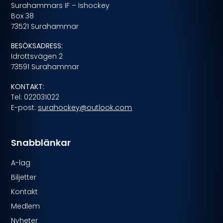
Surahammars IF – Ishockey
Box 38
73521 Surahammar
BESÖKSADRESS:
Idrottsvägen 2
73591 Surahammar
KONTAKT:
Tel: 022031022
E-post:
surahockey@outlook.com
Snabblänkar
A-lag
Biljetter
Kontakt
Medlem
Nyheter