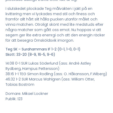
I slutskedet plockade Teg målvakten i jakt på en
kvittering men vi lyckades med stil och finess och
framför allt hårt slit hålla pucken utanför målet och
vinna matchen. Otroligt skönt med lite medstuds efter
några matcher som gått oss emot. Nu hoppas vi att
segern ger lite extra enenrgi och att den energin räcker
för att besegra Örnsköldsvik imorgon.
Teg SK – Surahammars IF 1-2 (0-1, 1-0, 0-1)
Skott: 33-20 (8-9, 16-5, 9-6)
14:08 0-1 SUR Lukas Söderlund (ass: André Astley
Rydberg, Hampus Pettersson)
38:16 1-1 TEG Simon Rodling (ass: O. Håkansson, F.Wiberg)
46:32 1-2 SUR Marcus Wahlgren (ass: William Otter,
Tobias Boström
Domare: Mikael Lockner
Publik: 123