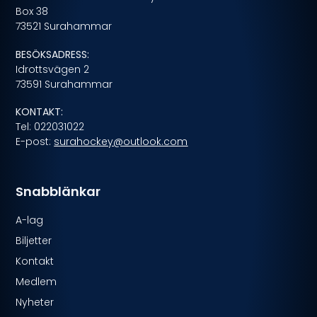
Box 38
73521 Surahammar
BESÖKSADRESS:
Idrottsvägen 2
73591 Surahammar
KONTAKT:
Tel: 022031022
E-post:
surahockey@outlook.com
Snabblänkar
A-lag
Biljetter
Kontakt
Medlem
Nyheter