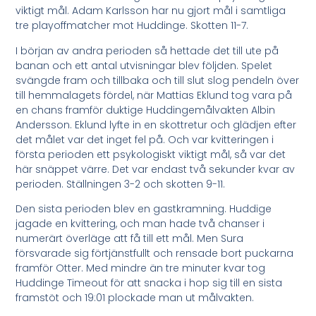
viktigt mål. Adam Karlsson har nu gjort mål i samtliga
tre playoffmatcher mot Huddinge. Skotten 11-7.
I början av andra perioden så hettade det till ute på
banan och ett antal utvisningar blev följden. Spelet
svängde fram och tillbaka och till slut slog pendeln över
till hemmalagets fördel, när Mattias Eklund tog vara på
en chans framför duktige Huddingemålvakten Albin
Andersson. Eklund lyfte in en skottretur och glädjen efter
det målet var det inget fel på. Och var kvitteringen i
första perioden ett psykologiskt viktigt mål, så var det
här snäppet värre. Det var endast två sekunder kvar av
perioden. Ställningen 3-2 och skotten 9-11.
Den sista perioden blev en gastkramning. Huddige
jagade en kvittering, och man hade två chanser i
numerärt överläge att få till ett mål. Men Sura
försvarade sig förtjänstfullt och rensade bort puckarna
framför Otter. Med mindre än tre minuter kvar tog
Huddinge Timeout för att snacka i hop sig till en sista
framstöt och 19:01 plockade man ut målvakten.