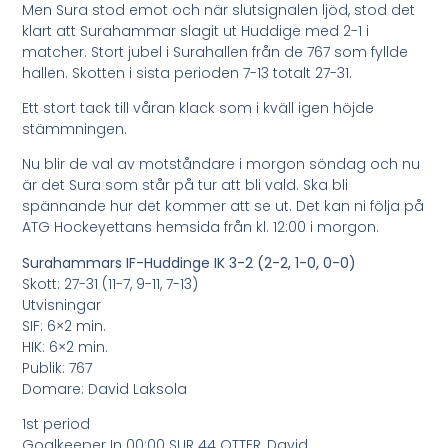
Men Sura stod emot och när slutsignalen ljöd, stod det
klart att Surahammar slagit ut Huddige med 2-1 i
matcher. Stort jubel i Surahallen från de 767 som fyllde
hallen. Skotten i sista perioden 7-13 totalt 27-31.
Ett stort tack till våran klack som i kväll igen höjde
stämmningen.
Nu blir de val av motståndare i morgon söndag och nu
är det Sura som står på tur att bli vald. Ska bli
spännande hur det kommer att se ut. Det kan ni följa på
ATG Hockeyettans hemsida från kl. 12:00 i morgon.
Surahammars IF-Huddinge IK 3-2 (2-2, 1-0, 0-0)
Skott: 27-31 (11-7, 9-11, 7-13)
Utvisningar
SIF: 6×2 min.
HIK: 6×2 min.
Publik: 767
Domare: David Laksola
1st period
Goalkeeper In 00:00 SUR 44 OTTER, David