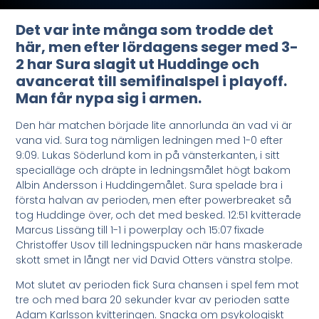
Det var inte många som trodde det
här, men efter lördagens seger med 3-
2 har Sura slagit ut Huddinge och
avancerat till semifinalspel i playoff.
Man får nypa sig i armen.
Den här matchen började lite annorlunda än vad vi är
vana vid. Sura tog nämligen ledningen med 1-0 efter
9:09. Lukas Söderlund kom in på vänsterkanten, i sitt
specialläge och dräpte in ledningsmålet högt bakom
Albin Andersson i Huddingemålet. Sura spelade bra i
första halvan av perioden, men efter powerbreaket så
tog Huddinge över, och det med besked. 12:51 kvitterade
Marcus Lissäng till 1-1 i powerplay och 15:07 fixade
Christoffer Usov till ledningspucken när hans maskerade
skott smet in långt ner vid David Otters vänstra stolpe.
Mot slutet av perioden fick Sura chansen i spel fem mot
tre och med bara 20 sekunder kvar av perioden satte
Adam Karlsson kvitteringen. Snacka om psykologiskt